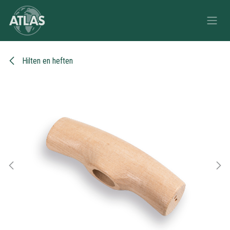
Overslaan naar inhoud
Hilten en heften