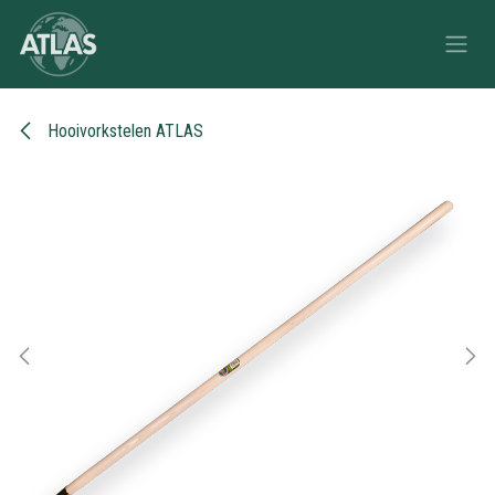
Overslaan naar inhoud
Hooivorkstelen ATLAS