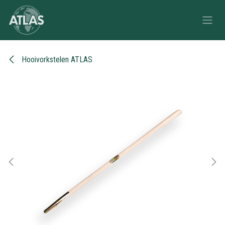
Overslaan naar inhoud
Hooivorkstelen ATLAS