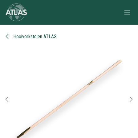
Overslaan naar inhoud
Hooivorkstelen ATLAS