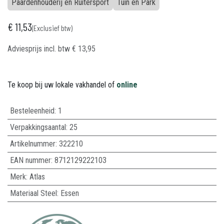
Paardenhouderij en Ruitersport
Tuin en Park
€
11,53
(Exclusief btw)
Adviesprijs incl. btw
€
13,95
Te koop bij uw lokale vakhandel of
online
Besteleenheid:
1
Verpakkingsaantal:
25
Artikelnummer:
322210
EAN nummer:
8712129222103
Merk
:
Atlas
Materiaal Steel
:
Essen