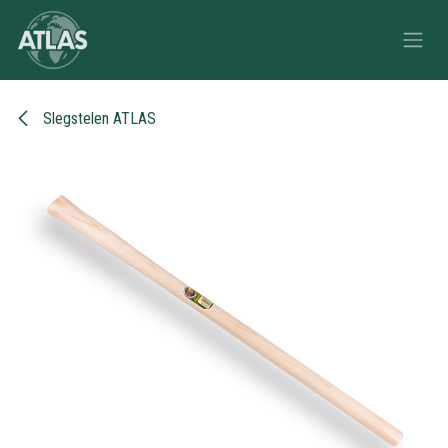
Overslaan naar inhoud
Slegstelen ATLAS