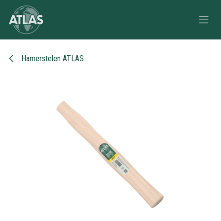
Overslaan naar inhoud
Hamerstelen ATLAS