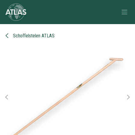
Overslaan naar inhoud
Schoffelstelen ATLAS