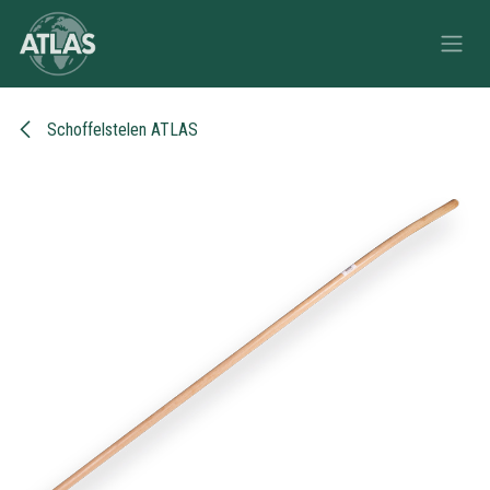
Overslaan naar inhoud
Schoffelstelen ATLAS