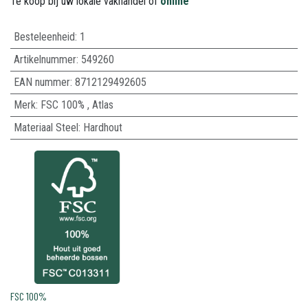
Te koop bij uw lokale vakhandel of
online
Besteleenheid:
1
Artikelnummer:
549260
EAN nummer:
8712129492605
Merk
:
FSC 100%
,
Atlas
Materiaal Steel
:
Hardhout
FSC 100%