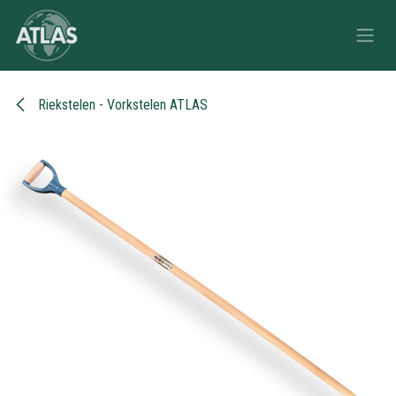
Overslaan naar inhoud
Riekstelen - Vorkstelen ATLAS