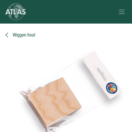
Overslaan naar inhoud
Wiggen hout