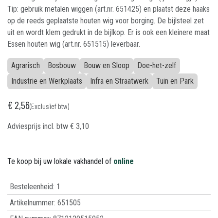
Tip: gebruik metalen wiggen (art.nr. 651425) en plaatst deze haaks
op de reeds geplaatste houten wig voor borging. De bijlsteel zet
uit en wordt klem gedrukt in de bijlkop. Er is ook een kleinere maat
Essen houten wig (art.nr. 651515) leverbaar.
Agrarisch
Bosbouw
Bouw en Sloop
Doe-het-zelf
Industrie en Werkplaats
Infra en Straatwerk
Tuin en Park
€
2,56
(Exclusief btw)
Adviesprijs incl. btw
€
3,10
Te koop bij uw lokale vakhandel of
online
Besteleenheid:
1
Artikelnummer:
651505