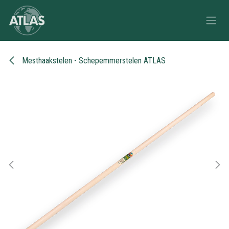
Overslaan naar inhoud
Mesthaakstelen - Schepemmerstelen ATLAS