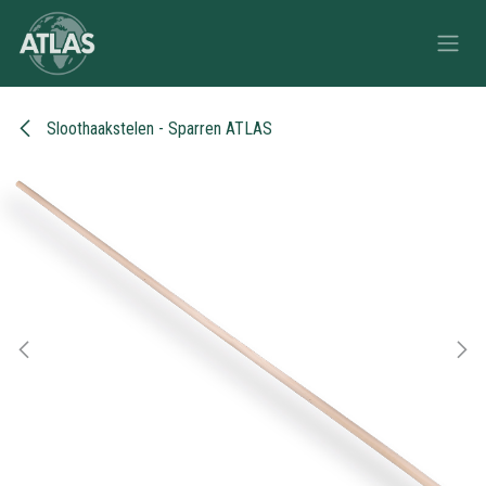
Overslaan naar inhoud
Sloothaakstelen - Sparren ATLAS