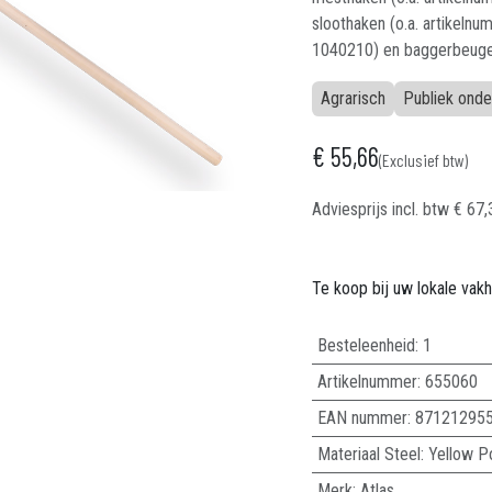
sloothaken (o.a. artikeln
1040210) en baggerbeuge
Agrarisch
Publiek ond
€
55,66
(Exclusief btw)
Adviesprijs incl. btw
€
67,
Te koop bij uw lokale vak
Besteleenheid:
1
Artikelnummer:
655060
EAN nummer:
87121295
Materiaal Steel
:
Yellow P
Merk
:
Atlas