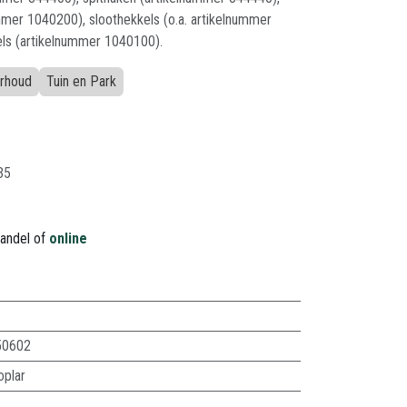
ummer 1040200), sloothekkels (o.a. artikelnummer
ls (artikelnummer 1040100).
erhoud
Tuin en Park
35
handel of
online
50602
oplar