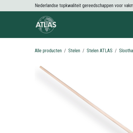
Overslaan naar inhoud
Nederlandse topkwaliteit gereedschappen voor vak
Over Atlas
Producten
Nieuws
Alle producten
Stelen
Stelen ATLAS
Slootha