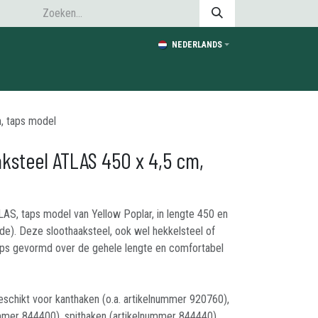
NEDERLANDS
, taps model
aksteel ATLAS 450 x 4,5 cm,
LAS, taps model van Yellow Poplar, in lengte 450 en
de). Deze sloothaaksteel, ook wel hekkelsteel of
aps gevormd over de gehele lengte en comfortabel
schikt voor kanthaken (o.a. artikelnummer 920760),
mmer 844400), spithaken (artikelnummer 844440),