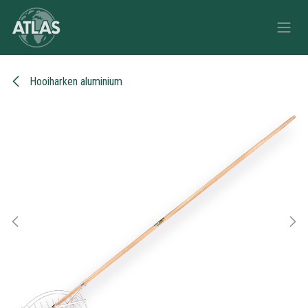
Overslaan naar inhoud
Hooiharken aluminium