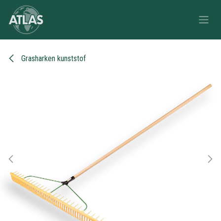
Overslaan naar inhoud
Grasharken kunststof