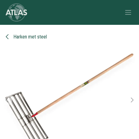
Overslaan naar inhoud
Harken met steel