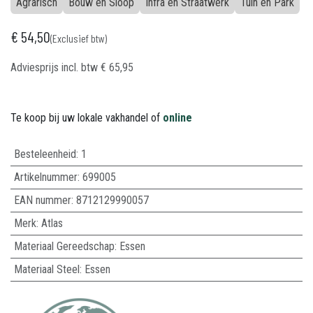
Agrarisch
Bouw en Sloop
Infra en Straatwerk
Tuin en Park
€
54,50
(Exclusief btw)
Adviesprijs incl. btw
€
65,95
Te koop bij uw lokale vakhandel of
online
Besteleenheid:
1
Artikelnummer:
699005
EAN nummer:
8712129990057
Merk
:
Atlas
Materiaal Gereedschap
:
Essen
Materiaal Steel
:
Essen