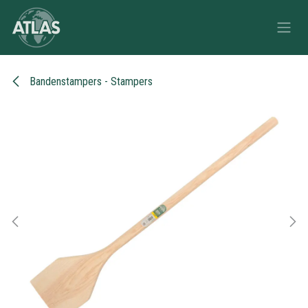
Overslaan naar inhoud
Bandenstampers - Stampers