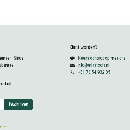
Klant worden?
ensen. Sinds
Neem contact op met ons
abantse
info@atlastools.nl
+31 73 54 932 85
product
Inschrijven
s