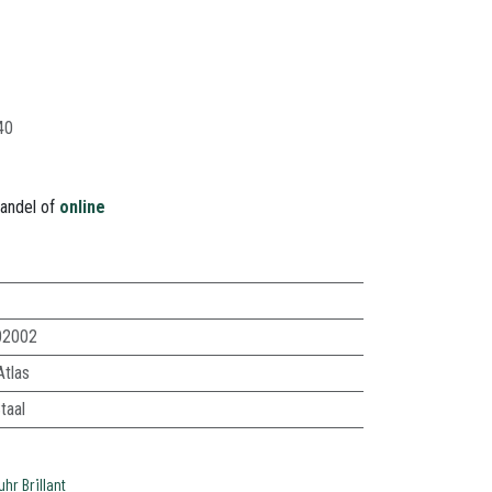
40
handel of
online
02002
Atlas
taal
uhr Brillant