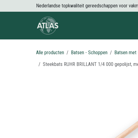
Overslaan naar inhoud
Nederlandse topkwaliteit gereedschappen voor vak
Over Atlas
Producten
Nieuws
Alle producten
Batsen - Schoppen
Batsen met 
Steekbats RUHR BRILLANT 1/4 000 gepolijst, m