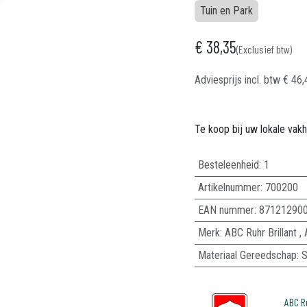
Tuin en Park
€
38,35
(Exclusief btw)
Adviesprijs incl. btw
€
46,
Te koop bij uw lokale vak
Besteleenheid:
1
Artikelnummer:
700200
EAN nummer:
87121290
Merk
:
ABC Ruhr Brillant
,
Materiaal Gereedschap
:
S
ABC R