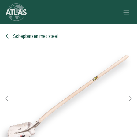
Overslaan naar inhoud
Schepbatsen met steel