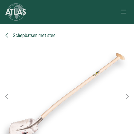
Overslaan naar inhoud
Schepbatsen met steel