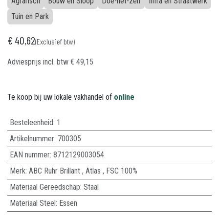
Agrarisch
Bouw en Sloop
Doe-het-zelf
Infra en Straatwerk
Tuin en Park
€
40,62
(Exclusief btw)
Adviesprijs incl. btw
€
49,15
Te koop bij uw lokale vakhandel of
online
Besteleenheid:
1
Artikelnummer:
700305
EAN nummer:
8712129003054
Merk
:
ABC Ruhr Brillant
,
Atlas
,
FSC 100%
Materiaal Gereedschap
:
Staal
Materiaal Steel
:
Essen