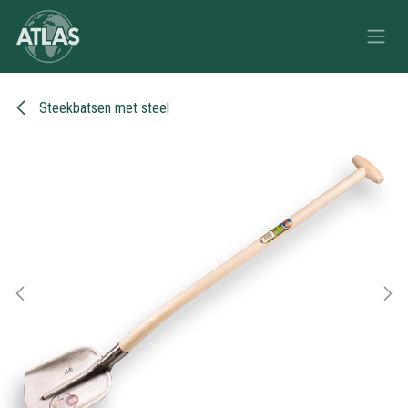
Overslaan naar inhoud
Steekbatsen met steel