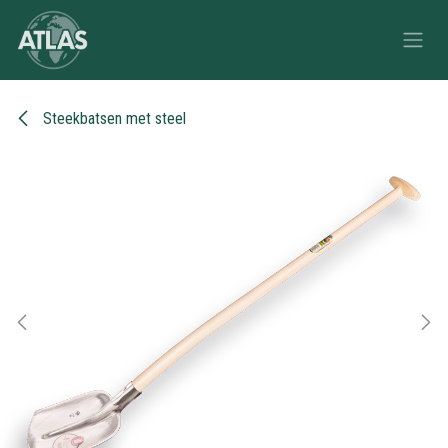
Overslaan naar inhoud
Steekbatsen met steel