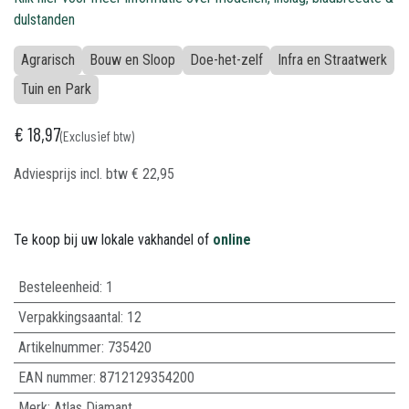
dulstanden
Agrarisch
Bouw en Sloop
Doe-het-zelf
Infra en Straatwerk
Tuin en Park
€
18,97
(Exclusief btw)
Adviesprijs incl. btw
€
22,95
Te koop bij uw lokale vakhandel of
online
Besteleenheid:
1
Verpakkingsaantal:
12
Artikelnummer:
735420
EAN nummer:
8712129354200
Merk
:
Atlas Diamant