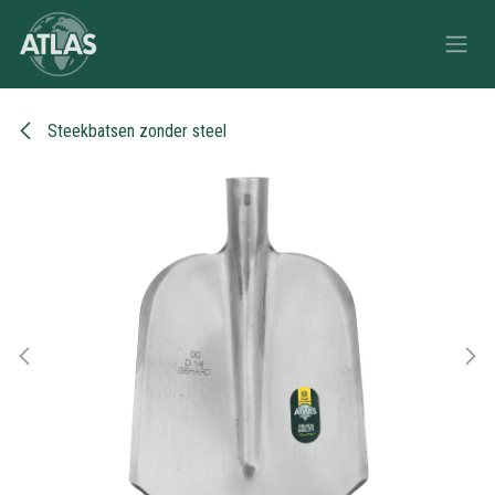
Overslaan naar inhoud
Steekbatsen zonder steel