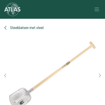
Overslaan naar inhoud
Steekbatsen met steel