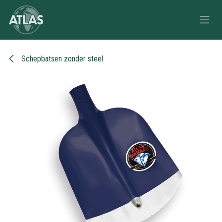
Overslaan naar inhoud
Schepbatsen zonder steel