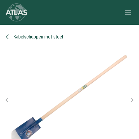
Overslaan naar inhoud
Kabelschoppen met steel