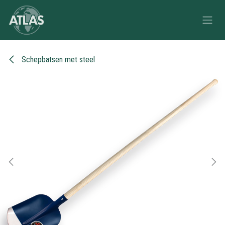
Overslaan naar inhoud
Schepbatsen met steel