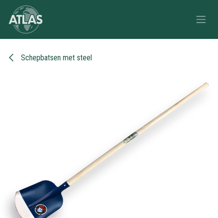
Overslaan naar inhoud
Schepbatsen met steel