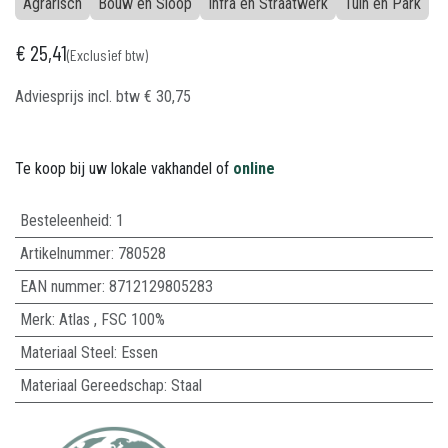
Agrarisch
Bouw en Sloop
Infra en Straatwerk
Tuin en Park
€
25,41
(Exclusief btw)
Adviesprijs incl. btw
€
30,75
Te koop bij uw lokale vakhandel of
online
Besteleenheid:
1
Artikelnummer:
780528
EAN nummer:
8712129805283
Merk
:
Atlas
,
FSC 100%
Materiaal Steel
:
Essen
Materiaal Gereedschap
:
Staal