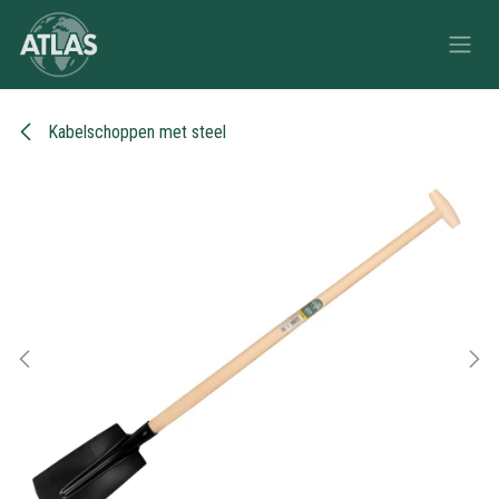
Overslaan naar inhoud
Kabelschoppen met steel