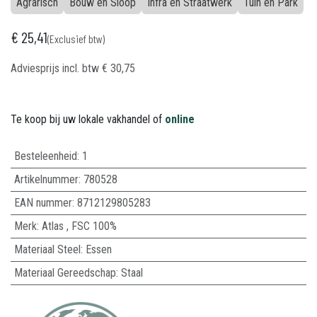
Agrarisch
Bouw en Sloop
Infra en Straatwerk
Tuin en Park
€
25,41
(Exclusief btw)
Adviesprijs incl. btw
€
30,75
Te koop bij uw lokale vakhandel of
online
Besteleenheid:
1
Artikelnummer:
780528
EAN nummer:
8712129805283
Merk
:
Atlas
,
FSC 100%
Materiaal Steel
:
Essen
Materiaal Gereedschap
:
Staal