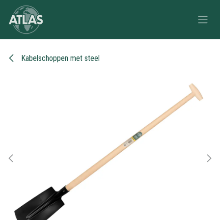
Overslaan naar inhoud
Kabelschoppen met steel