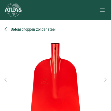
Overslaan naar inhoud
Betonschoppen zonder steel