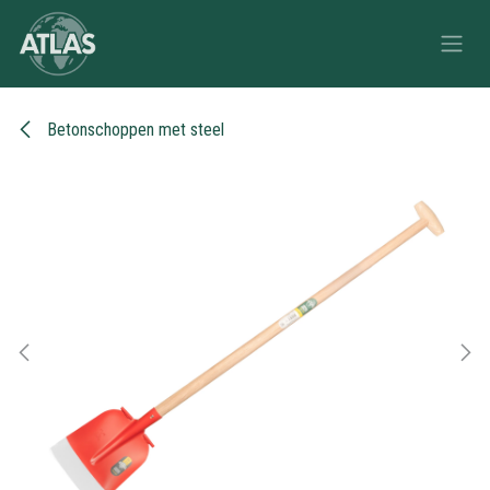
Overslaan naar inhoud
Betonschoppen met steel