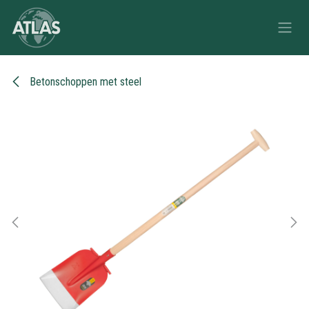
Overslaan naar inhoud
Betonschoppen met steel