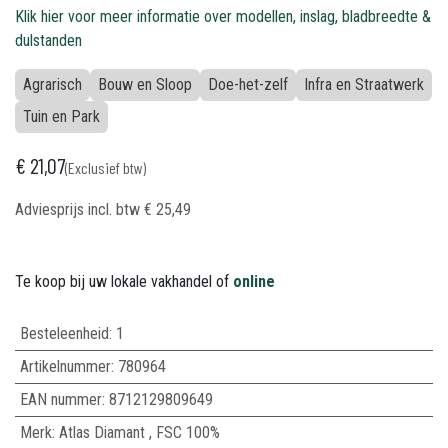
Klik hier voor meer informatie over modellen, inslag, bladbreedte &
dulstanden
Agrarisch
Bouw en Sloop
Doe-het-zelf
Infra en Straatwerk
Tuin en Park
€
21,07
(Exclusief btw)
Adviesprijs incl. btw
€
25,49
Te koop bij uw lokale vakhandel of
online
Besteleenheid:
1
Artikelnummer:
780964
EAN nummer:
8712129809649
Merk
:
Atlas Diamant
,
FSC 100%