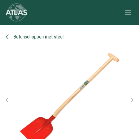
Overslaan naar inhoud
Betonschoppen met steel