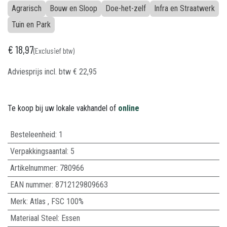
Agrarisch
Bouw en Sloop
Doe-het-zelf
Infra en Straatwerk
Tuin en Park
€
18,97
(Exclusief btw)
Adviesprijs incl. btw
€
22,95
Te koop bij uw lokale vakhandel of
online
Besteleenheid:
1
Verpakkingsaantal:
5
Artikelnummer:
780966
EAN nummer:
8712129809663
Merk
:
Atlas
,
FSC 100%
Materiaal Steel
:
Essen