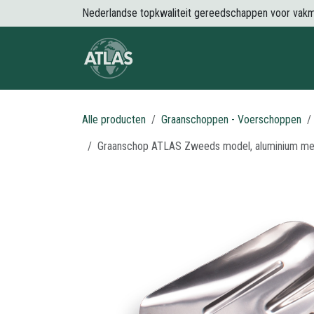
Overslaan naar inhoud
Nederlandse topkwaliteit gereedschappen voor vak
Over Atlas
Producten
Nieuws
Alle producten
Graanschoppen - Voerschoppen
Graanschop ATLAS Zweeds model, aluminium met 