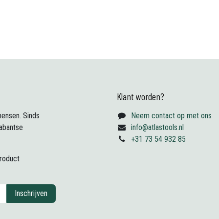
Klant worden?
ensen. Sinds
Neem contact op met ons
abantse
info@atlastools.nl
+31 73 54 932 85
product
Inschrijven