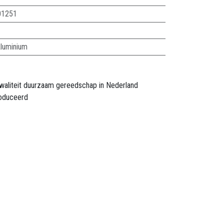
01251
luminium
waliteit duurzaam gereedschap in Nederland
oduceerd