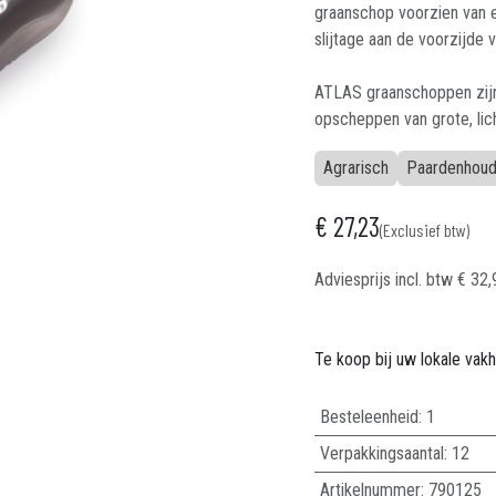
graanschop voorzien van ee
slijtage aan de voorzijde v
ATLAS graanschoppen zijn 
opscheppen van grote, lic
Agrarisch
Paardenhoude
€
27,23
(Exclusief btw)
Adviesprijs incl. btw
€
32,
Te koop bij uw lokale vak
Besteleenheid:
1
Verpakkingsaantal:
12
Artikelnummer:
790125