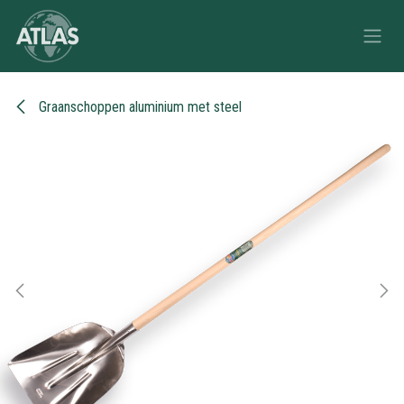
Overslaan naar inhoud
Graanschoppen aluminium met steel