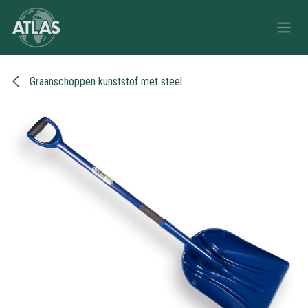
Overslaan naar inhoud
Graanschoppen kunststof met steel