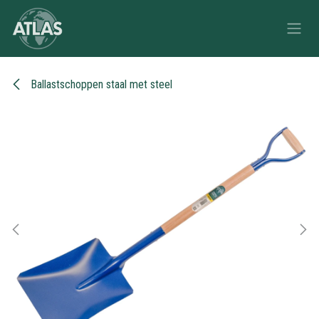
Overslaan naar inhoud
Ballastschoppen staal met steel