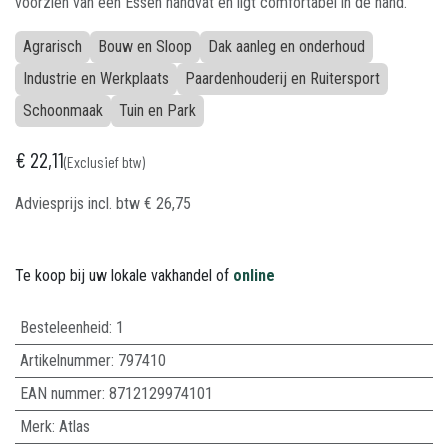
voorzien van een Essen handvat en ligt comfortabel in de hand.
Agrarisch
Bouw en Sloop
Dak aanleg en onderhoud
Industrie en Werkplaats
Paardenhouderij en Ruitersport
Schoonmaak
Tuin en Park
€
22,11
(Exclusief btw)
Adviesprijs incl. btw
€
26,75
Te koop bij uw lokale vakhandel of
online
Besteleenheid:
1
Artikelnummer:
797410
EAN nummer:
8712129974101
Merk
:
Atlas