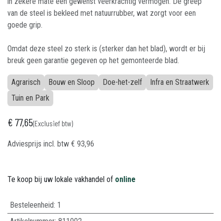
in zekere mate een gewenst veerkrachtig vermogen. De greep
van de steel is bekleed met natuurrubber, wat zorgt voor een
goede grip.
Omdat deze steel zo sterk is (sterker dan het blad), wordt er bij
breuk geen garantie gegeven op het gemonteerde blad.
Agrarisch
Bouw en Sloop
Doe-het-zelf
Infra en Straatwerk
Tuin en Park
€
77,65
(Exclusief btw)
Adviesprijs incl. btw
€
93,96
Te koop bij uw lokale vakhandel of
online
Besteleenheid:
1