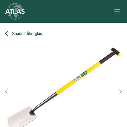
Overslaan naar inhoud
Spaden fiberglas