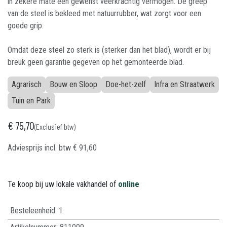
in zekere mate een gewenst veerkrachtig vermogen. De greep
van de steel is bekleed met natuurrubber, wat zorgt voor een
goede grip.
Omdat deze steel zo sterk is (sterker dan het blad), wordt er bij
breuk geen garantie gegeven op het gemonteerde blad.
Agrarisch
Bouw en Sloop
Doe-het-zelf
Infra en Straatwerk
Tuin en Park
€
75,70
(Exclusief btw)
Adviesprijs incl. btw
€
91,60
Te koop bij uw lokale vakhandel of
online
Besteleenheid:
1