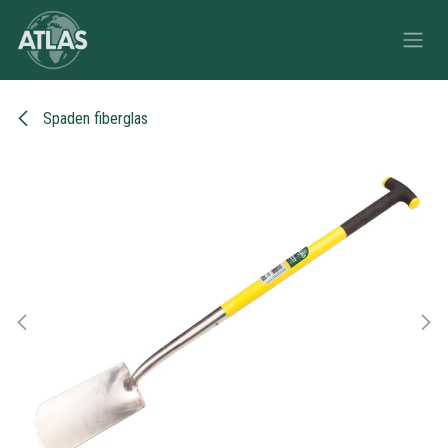
Overslaan naar inhoud
Spaden fiberglas