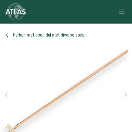
Overslaan naar inhoud
Harken met open dul met diverse stelen