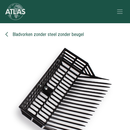
Overslaan naar inhoud
Bladvorken zonder steel zonder beugel