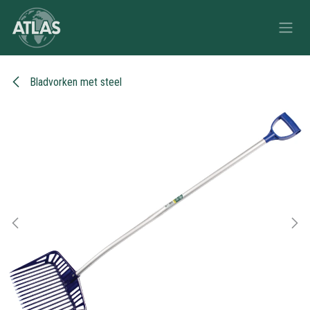
Overslaan naar inhoud
Bladvorken met steel