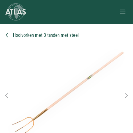
Overslaan naar inhoud
Hooivorken met 3 tanden met steel