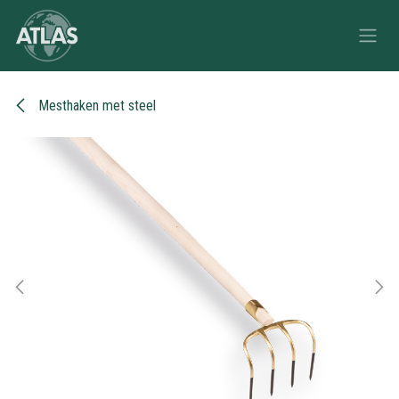
Overslaan naar inhoud
Mesthaken met steel