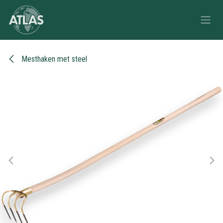
Overslaan naar inhoud
Mesthaken met steel