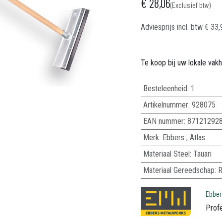
€
28,06
(Exclusief btw)
Adviesprijs incl. btw
€
33,
Te koop bij uw lokale vak
Besteleenheid:
1
Artikelnummer:
928075
EAN nummer:
87121292
Merk
:
Ebbers
,
Atlas
Materiaal Steel
:
Tauari
Materiaal Gereedschap
:
R
Ebbe
Prof