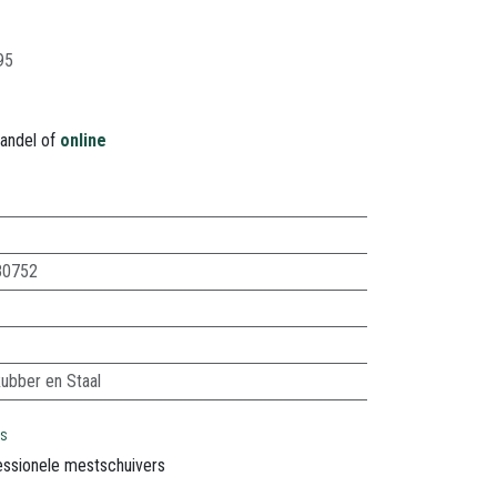
95
handel of
online
80752
ubber en Staal
rs
essionele mestschuivers