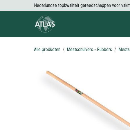
Overslaan naar inhoud
Nederlandse topkwaliteit gereedschappen voor vak
Over Atlas
Producten
Nieuws
Alle producten
Mestschuivers - Rubbers
Mests