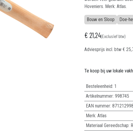
Hoveniers. Merk: Atlas.
Bouw en Sloop
Doe-he
€
21,24
(Exclusief btw)
Adviesprijs incl. btw
€
25,
Te koop bij uw lokale vak
Besteleenheid:
1
Artikelnummer:
998745
EAN nummer:
87121299
Merk
:
Atlas
Materiaal Gereedschap
:
R