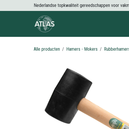
Overslaan naar inhoud
Nederlandse topkwaliteit gereedschappen voor vak
Over Atlas
Producten
Nieuws
Alle producten
Hamers - Mokers
Rubberhamer