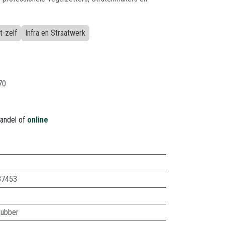
t-zelf
Infra en Straatwerk
70
handel of
online
87453
ubber