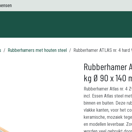
mensen
Contact
s
Rubberhamers met houten steel
Rubberhamer ATLAS nr. 4 hard 
Rubberhamer AT
kg Ø 90 x 140 
Rubberhamer Atlas nr. 4 Z
incl. Essen Atlas steel m
binnen en buiten. Deze ru
vlakke kanten, voor het co
keramische, mozaiek tege
en modellen leverbaar. Zo
worden veel gebruikt door