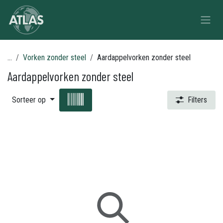
Overslaan naar inhoud
...
Vorken zonder steel
Aardappelvorken zonder steel
Aardappelvorken zonder steel
Sorteer op
Filters