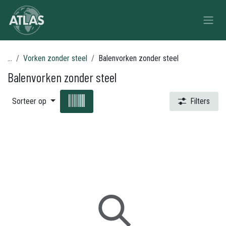
Overslaan naar inhoud
...
Vorken zonder steel
Balenvorken zonder steel
Balenvorken zonder steel
Sorteer op
Filters